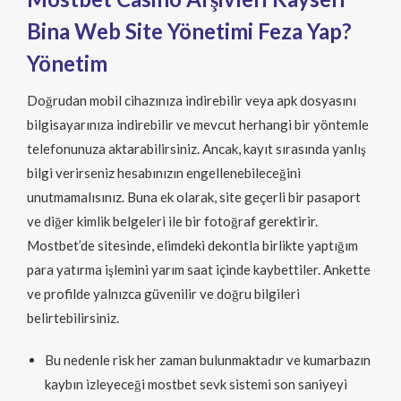
Bina Web Site Yönetimi Feza Yap?
Yönetim
Doğrudan mobil cihazınıza indirebilir veya apk dosyasını
bilgisayarınıza indirebilir ve mevcut herhangi bir yöntemle
telefonunuza aktarabilirsiniz. Ancak, kayıt sırasında yanlış
bilgi verirseniz hesabınızın engellenebileceğini
unutmamalısınız. Buna ek olarak, site geçerli bir pasaport
ve diğer kimlik belgeleri ile bir fotoğraf gerektirir.
Mostbet’de sitesinde, elimdeki dekontla birlikte yaptığım
para yatırma işlemini yarım saat içinde kaybettiler. Ankette
ve profilde yalnızca güvenilir ve doğru bilgileri
belirtebilirsiniz.
Bu nedenle risk her zaman bulunmaktadır ve kumarbazın
kaybın izleyeceği mostbet sevk sistemi son saniyeyi