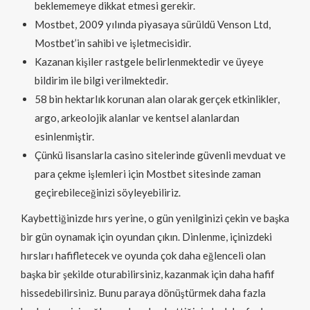
beklememeye dikkat etmesi gerekir.
Mostbet, 2009 yılında piyasaya sürüldü Venson Ltd,
Mostbet’in sahibi ve işletmecisidir.
Kazanan kişiler rastgele belirlenmektedir ve üyeye
bildirim ile bilgi verilmektedir.
58 bin hektarlık korunan alan olarak gerçek etkinlikler,
argo, arkeolojik alanlar ve kentsel alanlardan
esinlenmiştir.
Çünkü lisanslarla casino sitelerinde güvenli mevduat ve
para çekme işlemleri için Mostbet sitesinde zaman
geçirebileceğinizi söyleyebiliriz.
Kaybettiğinizde hırs yerine, o gün yenilginizi çekin ve başka
bir gün oynamak için oyundan çıkın. Dinlenme, içinizdeki
hırsları hafifletecek ve oyunda çok daha eğlenceli olan
başka bir şekilde oturabilirsiniz, kazanmak için daha hafif
hissedebilirsiniz. Bunu paraya dönüştürmek daha fazla