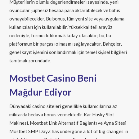
Müşterilerin olumlu değerlendirmeleri sayesinde, yeni
oyuncular şüphesiz hesaba para aktarabilecek ve bahis
oynayabilecekler. Bu bonus, tüm yeni site veya uygulama
kullanıcıları için kullanılabilir. Yüksek kaliteli arayüz
nedeniyle, formu doldurmak kolay olacaktır; bu, bu
platformun bir parçası olmasını sağlayacaktır. Bahçeler,
genel kayıt işlemini sonlandırmak için temel kişisel bilgileri
tanıtmak zorundadır.
Mostbet Casino Beni
Mağdur Ediyor
Dünyadaki casino siteleri genellikle kullanıcılarına az
miktarda bedava bonus vermektedir. Kar Husky Slot
Makinesi, Mostbet Link Alternatif Bağlantı ve Ayna Sitesi
Mostbet SMP DayZ has undergone a lot of big changes in