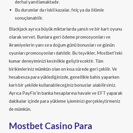
derhal yanıtlamaktadır.
Bu durumlar da riskli kazalar, felç ya da ölümle
sonuçlanabilir.
Blackjack ayrıca büyük miktarlarda şanslı ve bir kart oyunu
olarak servet. Bunlara geri ödeme promosyonları ve
ikramiyelerin yanı sıra doğum günü bonusları ve günün
oyunları promosyonları dahildir. Bu teşvikler, Mostbet’teki
kumar deneyiminizi kesinlikle geliştirecektir. Tüm
birikimleriniz mümkün olan en kısa sürede geri çekilir. Ve
hesabınıza para yüklediğinizde, genellikle bahis yaparken
karlı bir şekilde kullanabileceğiniz bonuslar alabilirsiniz.
Ayrıca PayFix’in banka hesaplarına havale ve EFT yaparak
dakikalar içinde para yükleme işleminizi gerçekleştirmeniz
de mümkün.
Mostbet Casino Para