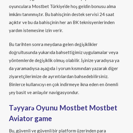
oyunculara Mostbet Türkiye’de hoş geldin bonusu alma
imkânı tanınmıştır. Bu bahisçinin destek servisi 24 saat
açıktır ve bu da bahisçinin her an BK teknisyenlerinden
yardım istemesine izin verir.
Bu tarihten sonra meydana gelen değişiklikler
doğrultusunda yukarıda bahsettiğimiz uygulamalar veya
yöntemlerde değişiklik olmuş olabilir. İşinize yaradıysa ya
da yaramadıysa aşağıda i yorum kısmından yazarak diğer
ziyaretçilerimize de ayrıntılardan bahsedebilirsiniz.
Binlerce kullanıcıyı en çok indirmeye ikna eden en önemli
şey basit ve anlaşılır navigasyondur.
Təyyarə Oyunu Mostbet Mostbet
Aviator game
Bu, güvenli ve güvenli bir platform üzerinden para