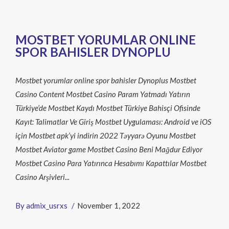
MOSTBET YORUMLAR ONLINE
SPOR BAHISLER DYNOPLU
Mostbet yorumlar online spor bahisler Dynoplus Mostbet
Casino Content Mostbet Casino Param Yatmadı Yatırın
Türkiye’de Mostbet Kaydı Mostbet Türkiye Bahisçi Ofisinde
Kayıt: Talimatlar Ve Giriş Mostbet Uygulaması: Android ve iOS
için Mostbet apk’yi indirin 2022 Təyyarə Oyunu Mostbet
Mostbet Aviator game Mostbet Casino Beni Mağdur Ediyor
Mostbet Casino Para Yatırınca Hesabımı Kapattılar Mostbet
Casino Arşivleri...
By
admix_usrxs
November 1, 2022