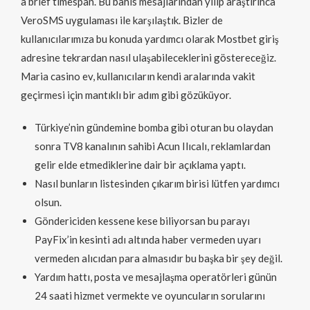
a brief timespan. Bu bahis mesajlarından yılıp araştırınca
VeroSMS uygulaması ile karşılaştık. Bizler de
kullanıcılarımıza bu konuda yardımcı olarak Mostbet giriş
adresine tekrardan nasıl ulaşabileceklerini göstereceğiz.
Maria casino ev, kullanıcıların kendi aralarında vakit
geçirmesi için mantıklı bir adım gibi gözüküyor.
Türkiye’nin gündemine bomba gibi oturan bu olaydan
sonra TV8 kanalının sahibi Acun Ilıcalı, reklamlardan
gelir elde etmediklerine dair bir açıklama yaptı.
Nasıl bunların listesinden çıkarım birisi lütfen yardımcı
olsun.
Göndericiden kessene kese biliyorsan bu parayı
PayFix’in kesinti adı altında haber vermeden uyarı
vermeden alıcıdan para almasıdır bu başka bir şey değil.
Yardım hattı, posta ve mesajlaşma operatörleri günün
24 saati hizmet vermekte ve oyuncuların sorularını