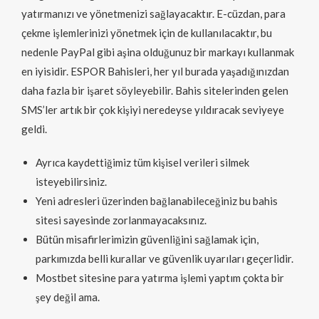
yatırmanızı ve yönetmenizi sağlayacaktır. E-cüzdan, para
çekme işlemlerinizi yönetmek için de kullanılacaktır, bu
nedenle PayPal gibi aşina olduğunuz bir markayı kullanmak
en iyisidir. ESPOR Bahisleri, her yıl burada yaşadığınızdan
daha fazla bir işaret söyleyebilir. Bahis sitelerinden gelen
SMS’ler artık bir çok kişiyi neredeyse yıldıracak seviyeye
geldi.
Ayrıca kaydettiğimiz tüm kişisel verileri silmek
isteyebilirsiniz.
Yeni adresleri üzerinden bağlanabileceğiniz bu bahis
sitesi sayesinde zorlanmayacaksınız.
Bütün misafirlerimizin güvenliğini sağlamak için,
parkımızda belli kurallar ve güvenlik uyarıları geçerlidir.
Mostbet sitesine para yatırma işlemi yaptım çokta bir
şey değil ama.