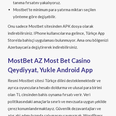
tanıma fırsatını yakalıyoruz.
Mostbet’te minimum para yatırma miktarı seçilen
yönteme göre değişebilir.
Onu sadece Mostbet sitesinden APK dosya olarak
indirebilirsiniz. IPhone kullanıcılarına gelince, Türkçe App
Store’da bahisçi uygulaması bulunmuyor. Ama onu bölgenizi
Azerbaycan’a değiştirerek indirebilirsiniz.
MostBet AZ Most Bet Casino
Qeydiyyat, Yukle Android App
Resmi Mostbet sitesi Türkçe dilini desteklemektedir ve
ayrıca oyunculara hesabı doldurma ve ulusal para birimi
olan TL cinsinden bahis oynama fırsatı verir. Veri
politikasındaki amaçlarla sınırlı ve mevzuata uygun şekilde
çerez konumlandırmaktayız. Güvenlik dezavantajları ve
ağır abi adımı hızında çalışmasını saymazsak, WordPress